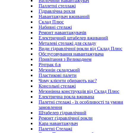
Вилочний навантажувач
Паллетні стеллажі
Гідравлічна рохля
Навантажувач вживаний
Склад Плюс
Набивні стелажі
Ремонт навантажувачів
Електричний штабелер вживаний
Металеві стелажі для складу
Види гідравлічної рокли від Склад Плюс
Обслуговування навантажувача
Привітання з Великоднем
Річтрак б.в
Мезонін складський
Пластикові палети
Чому клієнти обирають нас?
Консольні стелажі
Мезонінна конструкція від Склад Плюс
Електрична рокла вживана
Палетні стелажі - їх особливості та умови
замовлення
Штабелер гідравлічний
Ремонт гідравлічної рокли
Кара навантажувач
Палетні Стелажі