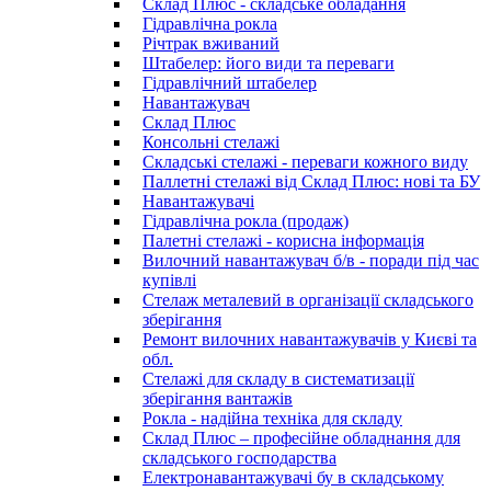
Склад Плюс - складське обладання
Гідравлічна рокла
Річтрак вживаний
Штабелер: його види та переваги
Гідравлічний штабелер
Навантажувач
Склад Плюс
Консольні стелажі
Складські стелажі - переваги кожного виду
Паллетні стелажі від Склад Плюс: нові та БУ
Навантажувачі
Гідравлічна рокла (продаж)
Палетні стелажі - корисна інформація
Вилочний навантажувач б/в - поради під час
купівлі
Стелаж металевий в організації складського
зберігання
Ремонт вилочних навантажувачів у Києві та
обл.
Стелажі для складу в систематизації
зберігання вантажів
Рокла - надійна техніка для складу
Склад Плюс – професійне обладнання для
складського господарства
Електронавантажувачі бу в складському