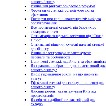
вашого бізнесу
Вживаний річтрак: обираємо з розумом
Фронтальні стелажі: організуємо склад
ефективно
Експерти про кари навантажувачі: вибір та
обслуговування
Все про металеві стелажі: від базових до
складних систем
Оптимізація складської логістики від "Склад
Плюс"
Оптимальні рішення: сучасні палетні стелажі
для бізнесу
Вживані електрокари навантажувачі:
переваги та особливості
Поличкові стелажі: надійність та ефективність
Як правильно обрати піддон пластиковий для
вашого бізнесу?
Вибір гідравлічної рохли: на що звернути
увагу?
Ефективні стелажі для складу — рішення для
вашого бізнесу
Якісний ремонт навантажувача Київ від
професіоналів
Як обрати надійний стелаж збірний для
складу?