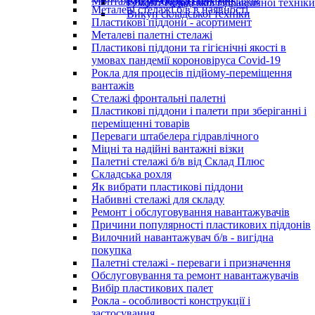
Монтаж та розборка стелажів
Викуп складських стелажів
Ремонт складської гідравлічної техніки
Металеві стелажі б/в в наявності
Викуп складської техніки
Пластикові піддони - асортимент
Металеві палетні стелажі
Пластикові піддони та гігієнічні якості в
умовах пандемії короновіруса Covid-19
Рокла для процесів підйому-переміщення
вантажів
Стелажі фронтальні палетні
Пластикові піддони і палети при зберіганні і
переміщенні товарів
Переваги штабелера гідравлічного
Міцні та надійні вантажні візки
Палетні стелажі б/в від Склад Плюс
Складська рохля
Як вибрати пластикові піддони
Набивні стелажі для складу
Ремонт і обслуговування навантажувачів
Причини популярності пластикових піддонів
Вилочний навантажувач б/в - вигідна
покупка
Палетні стелажі - переваги і призначення
Обслуговування та ремонт навантажувачів
Вибір пластикових палет
Рокла - особливості конструкції і
застосування