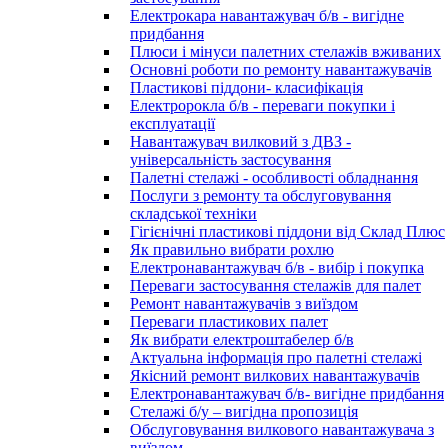
Електрокара навантажувач б/в - вигідне
придбання
Плюси і мінуси палетних стелажів вживаних
Основні роботи по ремонту навантажувачів
Пластикові піддони- класифікація
Електророкла б/в - переваги покупки і
експлуатації
Навантажувач вилковий з ДВЗ -
універсальність застосування
Палетні стелажі - особливості обладнання
Послуги з ремонту та обслуговування
складської техніки
Гігієнічні пластикові піддони від Склад Плюс
Як правильно вибрати рохлю
Електронавантажувач б/в - вибір і покупка
Переваги застосування стелажів для палет
Ремонт навантажувачів з виїздом
Переваги пластикових палет
Як вибрати електроштабелер б/в
Актуальна інформація про палетні стелажі
Якісний ремонт вилкових навантажувачів
Електронавантажувач б/в- вигідне придбання
Стелажі б/у – вигідна пропозиція
Обслуговування вилкового навантажувача з
виїздом