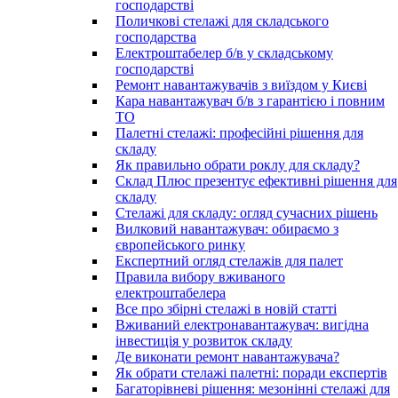
господарстві
Поличкові стелажі для складського
господарства
Електроштабелер б/в у складському
господарстві
Ремонт навантажувачів з виїздом у Києві
Кара навантажувач б/в з гарантією і повним
ТО
Палетні стелажі: професійні рішення для
складу
Як правильно обрати роклу для складу?
Склад Плюс презентує ефективні рішення для
складу
Стелажі для складу: огляд сучасних рішень
Вилковий навантажувач: обираємо з
європейського ринку
Експертний огляд стелажів для палет
Правила вибору вживаного
електроштабелера
Все про збірні стелажі в новій статті
Вживаний електронавантажувач: вигідна
інвестиція у розвиток складу
Де виконати ремонт навантажувача?
Як обрати стелажі палетні: поради експертів
Багаторівневі рішення: мезонінні стелажі для