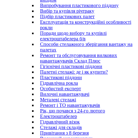
Випробування пластикового піддону
Вибір та купівля річтраку
Підбір пластикових палет
Експлуатація та конструкційні особливості
рокли
Поради щодо вибору та купівлі
електроштабелера б/в
Способи стелажного зберігання вантажу на
палетах
Ремонт та обслуговування вилкових
навантажувачів Склад Плюс
Гігієнічні пластикові піддони
Палетні стелажі: де і як купити?
Пластикові піддони
Гідравлічна рокла
Особистий експерт
Вилочні навантажувачі
Металеві стелажі
Ремонт і ТО навантажувачів
Рік, що почався з 24-го лютого
Електроштабелер
Гідравлічний візок
Стелажі для складів
Привітання з 8 березня