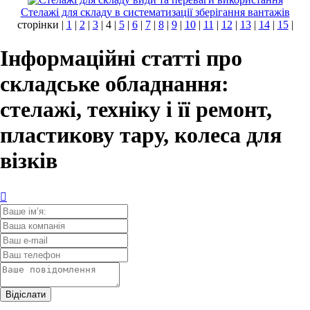
Стелажі для складу в систематизації зберігання вантажів
сторінки |
1
|
2
|
3
| 4 |
5
|
6
|
7
|
8
|
9
|
10
|
11
|
12
|
13
|
14
|
15
|
Інформаційні статті про
складське обладнання:
стелажі, техніку і її ремонт,
пластикову тару, колеса для
візків
