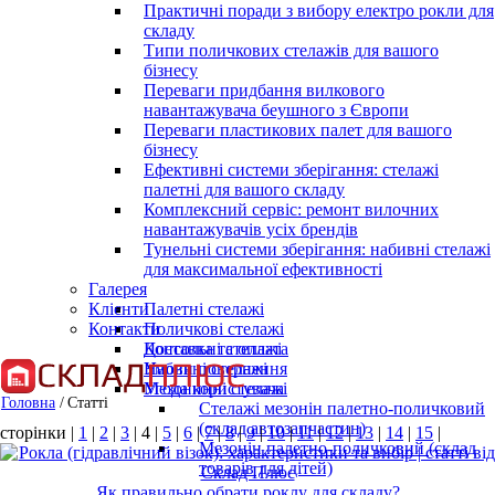
Практичні поради з вибору електро рокли для
складу
Типи поличкових стелажів для вашого
бізнесу
Переваги придбання вилкового
навантажувача беушного з Європи
Переваги пластикових палет для вашого
бізнесу
Ефективні системи зберігання: стелажі
палетні для вашого складу
Комплексний сервіс: ремонт вилочних
навантажувачів усіх брендів
Тунельні системи зберігання: набивні стелажі
для максимальної ефективності
Галерея
Клієнти
Палетні стелажі
Контакти
Поличкові стелажі
Консольні стелажі
Доставка та оплата
Набивні стелажі
Умови повернення
Мезонинні стелажі
Угода користувача
Головна
/
Статті
Стелажі мезонін палетно-поличковий
(склад автозапчастин)
сторінки |
1
|
2
|
3
| 4 |
5
|
6
|
7
|
8
|
9
|
10
|
11
|
12
|
13
|
14
|
15
|
Мезонін палетно-поличковий (склад
товарів для дітей)
Як правильно обрати роклу для складу?