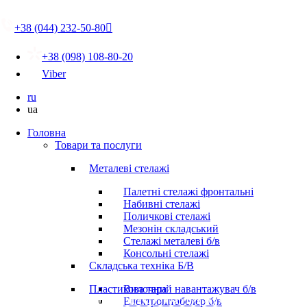
+38 (044) 232-50-80

+38 (098) 108-80-20
Viber
ru
ua
Головна
Товари та послуги
Металеві стелажі
Палетні стелажі фронтальні
Набивні стелажі
Поличкові стелажі
Мезонін складський
Стелажі металеві б/в
Консольні стелажі
Складська техніка Б/В
Пластикова тара
Вилочний навантажувач б/в
Електроштабелер б/в