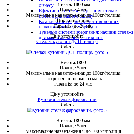
Висота: 1800 мм
бізнесу
Полиці: 4 шт
Ефективні системи зберігання: стелажі
Максимальне навантаження: до 100кг/полиця
палетні для вашого складу
Покриття: цинк
Комплексний сервіс: ремонт вилочних
Гарантія: до 24 міс
навантажувачів усіх брендів
Тунельні системи зберігання: набивні стелажі
Ціну уточнюйте
для максимальної ефективності
Стелаж кутовий ДСП полиця
Якість
Висота:1800
Полиці: 5 шт
Максимальне навантаження: до 100кг/полиця
Покриття: порошкова емаль
гарантія: до 24 міс
Ціну уточнюйте
Кутовий стелаж фарбований
Якість
Висота: 1800 мм
Полиці: 5 шт
Максимальне навантаження: до 100 кг/полиця