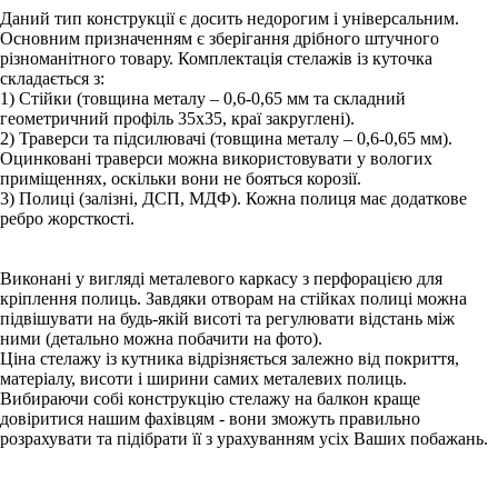
Даний тип конструкції є досить недорогим і універсальним.
Основним призначенням є зберігання дрібного штучного
різноманітного товару. Комплектація стелажів із куточка
складається з:
1) Стійки (товщина металу – 0,6-0,65 мм та складний
геометричний профіль 35х35, краї закруглені).
2) Траверси та підсилювачі (товщина металу – 0,6-0,65 мм).
Оцинковані траверси можна використовувати у вологих
приміщеннях, оскільки вони не бояться корозії.
3) Полиці (залізні, ДСП, МДФ). Кожна полиця має додаткове
ребро жорсткості.
Виконані у вигляді металевого каркасу з перфорацією для
кріплення полиць. Завдяки отворам на стійках полиці можна
підвішувати на будь-якій висоті та регулювати відстань між
ними (детально можна побачити на фото).
Ціна стелажу із кутника відрізняється залежно від покриття,
матеріалу, висоти і ширини самих металевих полиць.
Вибираючи собі конструкцію стелажу на балкон краще
довіритися нашим фахівцям - вони зможуть правильно
розрахувати та підібрати її з урахуванням усіх Ваших побажань.