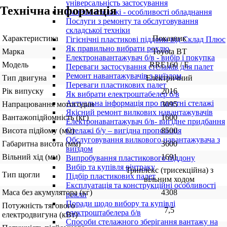
універсальність застосування
Технічна інформація
Палетні стелажі - особливості обладнання
Послуги з ремонту та обслуговування
складської техніки
Характеристика
Показник
Гігієнічні пластикові піддони від Склад Плюс
Як правильно вибрати рохлю
Марка
Toyota BT
Електронавантажувач б/в - вибір і покупка
Модель
RRE160 / E
Переваги застосування стелажів для палет
Ремонт навантажувачів з виїздом
Тип двигуна
Електричний
Переваги пластикових палет
Рік випуску
2016
Як вибрати електроштабелер б/в
Актуальна інформація про палетні стелажі
Напрацювання мотогодин
3095
Якісний ремонт вилкових навантажувачів
Вантажопідйомність (кг)
1600
Електронавантажувач б/в- вигідне придбання
Висота підйому (мм)
8500
Стелажі б/у – вигідна пропозиція
Обслуговування вилкового навантажувача з
Габаритна висота (мм)
3600
виїздом
Вільний хід (мм)
1691
Випробування пластикового піддону
Вибір та купівля річтраку
Триплекс (трисекційна) з
Тип щогли
Підбір пластикових палет
вільним ходом
Експлуатація та конструкційні особливості
Маса без акумулятора (кг)
4308
рокли
Поради щодо вибору та купівлі
Потужність тягового
7,5
електроштабелера б/в
електродвигуна (кВт)
Способи стелажного зберігання вантажу на