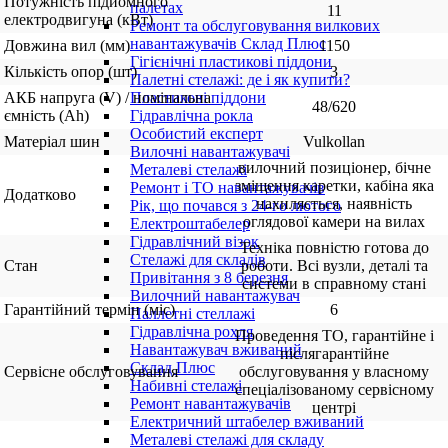
Потужність підйомного
палетах
11
електродвигуна (кВт)
Ремонт та обслуговування вилкових
навантажувачів Склад Плюс
Довжина вил (мм)
1150
Гігієнічні пластикові піддони
Кількість опор (шт)
3
Палетні стелажі: де і як купити?
АКБ напруга (V) / номінальна
Пластикові піддони
48/620
ємність (Ah)
Гідравлічна рокла
Особистий експерт
Матеріал шин
Vulkollan
Вилочні навантажувачі
вилочний позиціонер, бічне
Металеві стелажі
зміщення каретки, кабіна яка
Ремонт і ТО навантажувачів
Додатково
нахиляється, наявність
Рік, що почався з 24-го лютого
оглядової камери на вилах
Електроштабелер
Гідравлічний візок
Техніка повністю готова до
Стелажі для складів
Стан
роботи. Всі вузли, деталі та
Привітання з 8 березня
системи в справному стані
Вилочний навантажувач
Гарантійний термін (міс)
6
Паллетні стеллажі
Гідравлічна рохля
Проведення ТО, гарантійне і
Навантажувач вживаний
післягарантійне
Склад Плюс
Сервісне обслуговування
обслуговування у власному
Набивні стелажі
спеціалізованому сервісному
Ремонт навантажувачів
центрі
Електричний штабелер вживаний
Металеві стелажі для складу