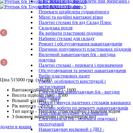
Пластикові піддони і палети при зберіганні і
переміщенні товарів
Переваги штабелера гідравлічного
Міцні та надійні вантажні візки
Палетні стелажі б/в від Склад Плюс
Складська рохля
Як вибрати пластикові піддони
Набивні стелажі для складу
Ремонт і обслуговування навантажувачів
Причини популярності пластикових піддонів
Вилочний навантажувач б/в - вигідна
покупка
Палетні стелажі - переваги і призначення
Обслуговування та ремонт навантажувачів
Вибір пластикових палет
Ціна 515000 грн. (з ПДВ)
Рокла - особливості конструкції і
застосування
Вантажопідйомність (кг) - 1600
Електрокара навантажувач б/в - вигідне
Висота підйому (мм) - 8500
придбання
Вільний хід (мм) - 1691
Плюси і мінуси палетних стелажів вживаних
Рік випуску - 2016 р
Основні роботи по ремонту навантажувачів
Тип щогли - Триплекс (трисекційна) з вільним ходом
Пластикові піддони- класифікація
З боковим зміщенням і позиціонером вил
Електророкла б/в - переваги покупки і
експлуатації
додати в кошик
Навантажувач вилковий з ДВЗ -