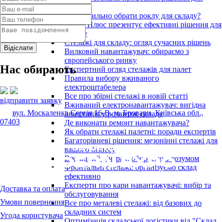
складу
Як правильно обрати роклу для складу?
Склад Плюс презентує ефективні рішення для
складу
Стелажі для складу: огляд сучасних рішень
Вилковий навантажувач: обираємо з
європейського ринку
Нас обирають
Експертний огляд стелажів для палет
Правила вибору вживаного
електроштабелера
Все про збірні стелажі в новій статті
відправити заявку
Вживаний електронавантажувач: вигідна
вул. Москаленка Сергія 16-В, м. Бровари, Київська обл.,
інвестиція у розвиток складу
07403
Де виконати ремонт навантажувача?
Як обрати стелажі палетні: поради експертів
Багаторівневі рішення: мезонінні стелажі для
вашого бізнесу
Вживаний річтрак: обираємо з розумом
Фронтальні стелажі: організуємо склад
ефективно
Експерти про кари навантажувачі: вибір та
Доставка та оплата
обслуговування
Умови повернення
Все про металеві стелажі: від базових до
складних систем
Угода користувача
Оптимізація складської логістики від "Склад