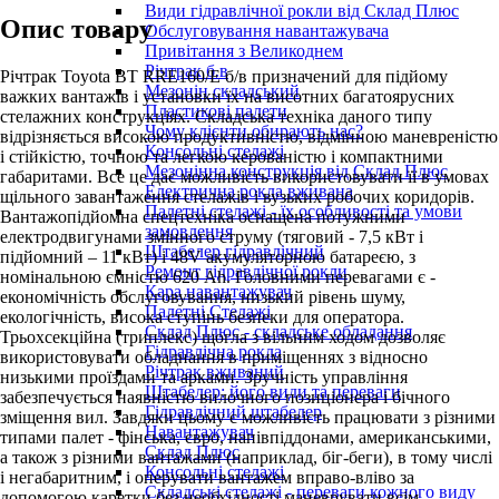
Види гідравлічної рокли від Склад Плюс
Опис товару
Обслуговування навантажувача
Привітання з Великоднем
Річтрак б.в
Річтрак Toyota BT RRE160/E б/в призначений для підйому
Мезонін складський
важких вантажів і установки їх на висотних багатоярусних
Пластикові палети
стелажних конструкціях. Складська техніка даного типу
Чому клієнти обирають нас?
відрізняється високою продуктивністю, відмінною маневреністю
Консольні стелажі
і стійкістю, точною та легкою керованістю і компактними
Мезонінна конструкція від Склад Плюс
габаритами. Все це дає можливість використовувати її в умовах
Електрична рокла вживана
щільного завантаження стелажів і вузьких робочих коридорів.
Палетні стелажі - їх особливості та умови
Вантажопідйомна спецтехніка оснащена потужними
замовлення
електродвигунами змінного струму (тяговий - 7,5 кВт і
Штабелер гідравлічний
підйомний – 11 кВт) і 48V акумуляторною батареєю, з
Ремонт гідравлічної рокли
номінальною ємністю 620 Ah. Головними перевагами є -
Кара навантажувач
економічність обслуговування, низький рівень шуму,
Палетні Стелажі
екологічність, висока ступінь безпеки для оператора.
Склад Плюс - складське обладання
Трьохсекційна (триплекс) щогла з вільним ходом дозволяє
Гідравлічна рокла
використовувати обладнання в приміщеннях з відносно
Річтрак вживаний
низькими проїздами та арками. Зручність управління
Штабелер: його види та переваги
забезпечується наявністю вилочного позиціонера і бічного
Гідравлічний штабелер
зміщення вил. Завдяки цьому є можливість працювати з різними
Навантажувач
типами палет - фінська, євро, напівпіддонами, американськими,
Склад Плюс
а також з різними вантажами (наприклад, біг-беги), в тому числі
Консольні стелажі
і негабаритним, і оперувати вантажем вправо-вліво за
Складські стелажі - переваги кожного виду
допомогою каретки без необхідності маневрувати всім