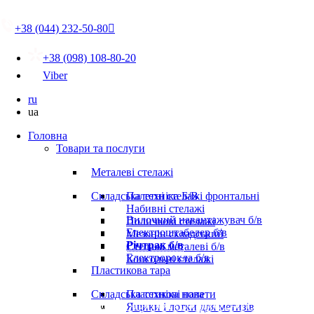
+38 (044) 232-50-80

+38 (098) 108-80-20
Viber
ru
ua
Головна
Товари та послуги
Металеві стелажі
Складська техніка Б/В
Палетні стелажі фронтальні
Набивні стелажі
Вилочний навантажувач б/в
Поличкові стелажі
Електроштабелер б/в
Мезонін складський
Річтрак б/в
Стелажі металеві б/в
Електророкла б/в
Консольні стелажі
Пластикова тара
Складська техніка нова
Пластикові палети
Ящики і лотки для метизів