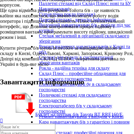
Паллетні стелажі від Склад Плюс: нові та БУ
корпусом.
Навантажувачі
Ще одна відмінна риса річтраков Тойота б/в - це наявність
Гідравлічна рокла (продаж)
кабіни яка нахиляється, що значно полегшує роботу водія
Палетні стелажі - корисна інформація
оператора і підвищує її ефективність. Плюс інтелектуальний
Вилочний навантажувач б/в - поради під час
інтерфейс, що дозволяє контролювати процес підйому і
купівлі
розміщення вантажу, програмувати висоту підйому, швидкісний
Стелаж металевий в організації складського
режим і інші.
зберігання
Ремонт вилочних навантажувачів у Києві та
Купити річтрак б/в toyota bt rre160/e за найкращою ціною зі
обл.
складу в Києві, Одесі, Львові, Харкові, Запоріжжі, Кривому Розі,
Стелажі для складу в систематизації
Дніпрі від компанії СКЛАД ПЛЮС, оперативна доставка по
зберігання вантажів
Україні в будь-яке місто
Рокла - надійна техніка для складу
Склад Плюс – професійне обладнання для
складського господарства
Завантажити інформацію
Електронавантажувачі бу в складському
господарстві
Поличкові стелажі для складського
господарства
Електроштабелер б/в у складському
господарстві
Буклет на річтрак б/в Toyota BT RRE160/E
Ремонт навантажувачів з виїздом у Києві

Кара навантажувач б/в з гарантією і повним
ТО
Палетні стелажі: професійні рішення для