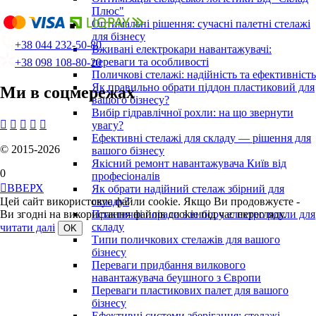
Плюс"
Оптимальні рішення: сучасні палетні стелажі
для бізнесу
+38 044 232-50-80
Вживані електрокари навантажувачі:
переваги та особливості
+38 098 108-80-20
Поличкові стелажі: надійність та ефективність
Як правильно обрати піддон пластиковий для
Ми в соцмережах
вашого бізнесу?
Вибір гідравлічної рохли: на що звернути





увагу?
Ефективні стелажі для складу — рішення для
© 2015-2026
вашого бізнесу
Якісний ремонт навантажувача Київ від
0
професіоналів

ВВЕРХ
Як обрати надійний стелаж збірний для
Цей сайт використовує файли cookie. Якщо Ви продовжуєте -
складу?
Ви згодні на використання файлів cookie під час перегляду.
Практичні поради з вибору електро рокли для
складу
читати далі
Типи поличкових стелажів для вашого
бізнесу
Переваги придбання вилкового
навантажувача беушного з Європи
Переваги пластикових палет для вашого
бізнесу
Ефективні системи зберігання: стелажі