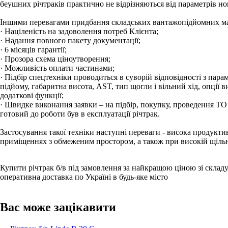
беушних річтраків практично не відрізняються від параметрів но
Іншими перевагами придбання складських вантажопідйомних маш
· Націленість на задоволення потреб Клієнта;
· Надання повного пакету документації;
· 6 місяців гарантії;
· Прозора схема ціноутворення;
· Можливість оплати частинами;
· Підбір спецтехніки проводиться в суворій відповідності з па
підйому, габаритна висота, AST, тип щогли і вільний хід, опції 
додаткові функції;
· Швидке виконання заявки – на підбір, покупку, проведення ТО 
готовий до роботи був в експлуатації річтрак.
Застосування такої техніки наступні переваги - висока продуктив
приміщеннях з обмеженим простором, а також при високій щільн
Купити річтрак б/в під замовлення за найкращою ціною зі склад
оперативна доставка по Україні в будь-яке місто
Вас може зацікавити