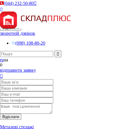
(044) 232-50-80


зворотній дзвінок
(098) 108-80-20
ru
ua
0
відправити заявку

Металеві стелажі