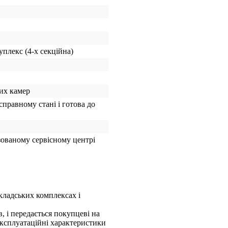
уплекс (4-х секційна)
них камер
справному стані і готова до
зованому сервісному центрі
кладських комплексах і
, і передається покупцеві на
експлуатаційні характеристики