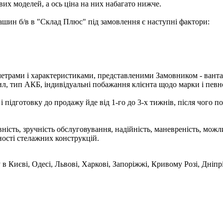
вих моделей, а ось ціна на них набагато нижче.
ин б/в в "Склад Плюс" під замовлення є наступні фактори:
раметрами і характеристиками, представленими Замовником - вант
вил, тип АКБ, індивідуальні побажання клієнта щодо марки і певно
і підготовку до продажу йде від 1-го до 3-х тижнів, після чого 
ність, зручність обслуговування, надійність, маневреність, можли
ості стелажних конструкцій.
у в Києві, Одесі, Львові, Харкові, Запоріжжі, Кривому Розі, Дн