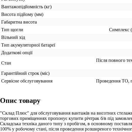
Вантажопідйомність (кг)
Висота підйому (мм)
Габаритна висота
Тип щогли
Симплекс (о
Вільний хід
Тип акумуляторної батареї
Додаткові опції
Після повного тех
Стан
Гарантійний строк (міс)
Сервісне обслуговування
Проведення ТО, г
Опис товару
"Склад Плюс" для обслуговування вантажів на висотних стелажн
торгових приміщеннях пропонує купити річтрак б/в під замовлен
Складська техніка даного типу з пробігом, в основному поставля
100% у робочому стані, після проведення розширеного технічног