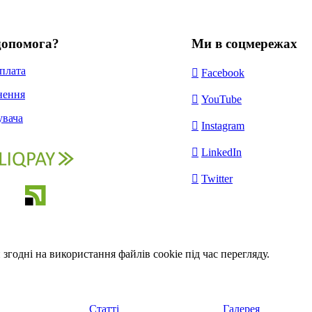
допомога?
Ми в соцмережах
оплата

Facebook
нення

YouTube
увача

Instagram

LinkedIn

Twitter
годні на використання файлів cookie під час перегляду.
Статті
Галерея