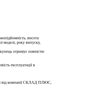
ажопідйомність, висота
ї моделі, року випуску,
покупець отримує повністю
вість експлуатації в
іпрі від компанії СКЛАД ПЛЮС,