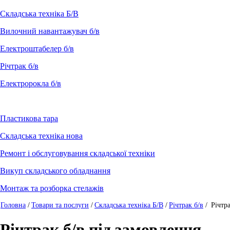
Складська техніка Б/В
Вилочний навантажувач б/в
Електроштабелер б/в
Річтрак б/в
Електророкла б/в
Пластикова тара
Складська техніка нова
Ремонт і обслуговування складської техніки
Викуп складського обладнання
Монтаж та розборка стелажів
Головна
/
Товари та послуги
/
Складська техніка Б/В
/
Річтрак б/в
/
Річтр
Річтрак б/в під замовлення