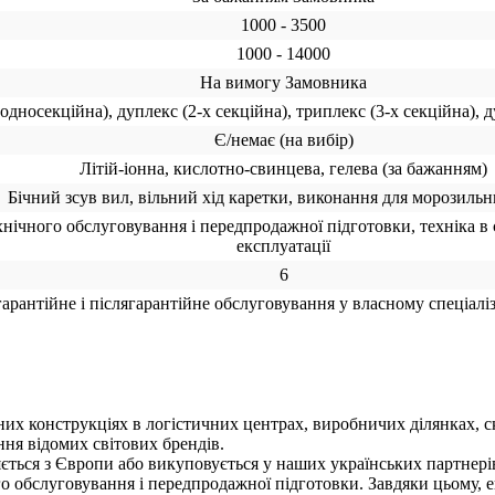
1000 - 3500
1000 - 14000
На вимогу Замовника
дносекційна), дуплекс (2-х секційна), триплекс (3-х секційна), д
Є/немає (на вибір)
Літій-іонна, кислотно-свинцева, гелева (за бажанням)
Бічний зсув вил, вільний хід каретки, виконання для морозиль
нічного обслуговування і передпродажної підготовки, техніка в 
експлуатації
6
арантійне і післягарантійне обслуговування у власному спеціалі
их конструкціях в логістичних центрах, виробничих ділянках, с
ня відомих світових брендів.
ється з Європи або викуповується у наших українських партнерів
о обслуговування і передпродажної підготовки. Завдяки цьому, 