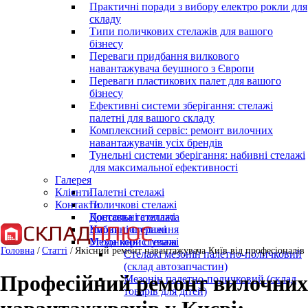
Практичні поради з вибору електро рокли для
складу
Типи поличкових стелажів для вашого
бізнесу
Переваги придбання вилкового
навантажувача беушного з Європи
Переваги пластикових палет для вашого
бізнесу
Ефективні системи зберігання: стелажі
палетні для вашого складу
Комплексний сервіс: ремонт вилочних
навантажувачів усіх брендів
Тунельні системи зберігання: набивні стелажі
для максимальної ефективності
Галерея
Клієнти
Палетні стелажі
Контакти
Поличкові стелажі
Консольні стелажі
Доставка та оплата
Набивні стелажі
Умови повернення
Мезонинні стелажі
Угода користувача
Головна
/
Статті
/
Якісний ремонт навантажувача Київ від професіоналів
Стелажі мезонін палетно-поличковий
(склад автозапчастин)
Професійний ремонт вилочних
Мезонін палетно-поличковий (склад
товарів для дітей)