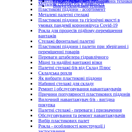
Монтаж та розборка стелажів
Викуп складських стелажів
Ремонт складської гідравлічної техніки
Металеві стелажі б/в в наявності
Викуп складської техніки
Пластикові піддони - асортимент
Металеві палетні стелажі
Пластикові піддони та гігієнічні якості в
умовах пандемії короновіруса Covid-19
Рокла для процесів підйому-переміщення
вантажів
Стелажі фронтальні палетні
Пластикові піддони і палети при зберіганні і
переміщенні товарів
Переваги штабелера гідравлічного
Міцні та надійні вантажні візки
Палетні стелажі б/в від Склад Плюс
Складська рохля
Як вибрати пластикові піддони
Набивні стелажі для складу
Ремонт і обслуговування навантажувачів
Причини популярності пластикових піддонів
Вилочний навантажувач б/в - вигідна
покупка
Палетні стелажі - переваги і призначення
Обслуговування та ремонт навантажувачів
Вибір пластикових палет
Рокла - особливості конструкції і
застосування