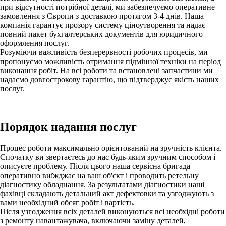
при відсутності потрібної деталі, ми забезпечуємо оперативне
замовлення з Європи з доставкою протягом 3-4 днів. Наша
компанія гарантує прозору систему ціноутворення та надає
повний пакет бухгалтерських документів для юридичного
оформлення послуг.
Розуміючи важливість безперервності робочих процесів, ми
пропонуємо можливість отримання підмінної техніки на період
виконання робіт. На всі роботи та встановлені запчастини ми
надаємо довгострокову гарантію, що підтверджує якість наших
послуг.
Порядок надання послуг
Процес роботи максимально орієнтований на зручність клієнта.
Спочатку ви звертаєтесь до нас будь-яким зручним способом і
описуєте проблему. Після цього наша сервісна бригада
оперативно виїжджає на ваш об'єкт і проводить ретельну
діагностику обладнання. За результатами діагностики наші
фахівці складають детальний акт дефектовки та узгоджують з
вами необхідний обсяг робіт і вартість.
Після узгодження всіх деталей виконуються всі необхідні роботи
з ремонту навантажувача, включаючи заміну деталей,