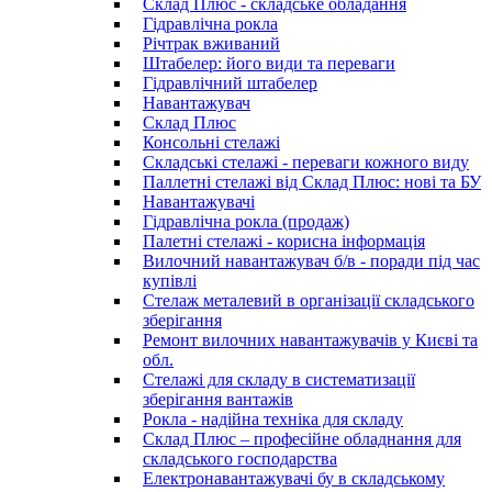
Склад Плюс - складське обладання
Гідравлічна рокла
Річтрак вживаний
Штабелер: його види та переваги
Гідравлічний штабелер
Навантажувач
Склад Плюс
Консольні стелажі
Складські стелажі - переваги кожного виду
Паллетні стелажі від Склад Плюс: нові та БУ
Навантажувачі
Гідравлічна рокла (продаж)
Палетні стелажі - корисна інформація
Вилочний навантажувач б/в - поради під час
купівлі
Стелаж металевий в організації складського
зберігання
Ремонт вилочних навантажувачів у Києві та
обл.
Стелажі для складу в систематизації
зберігання вантажів
Рокла - надійна техніка для складу
Склад Плюс – професійне обладнання для
складського господарства
Електронавантажувачі бу в складському