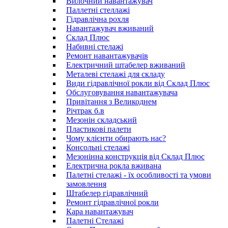
Вилочний навантажувач
Паллетні стеллажі
Гідравлічна рохля
Навантажувач вживаний
Склад Плюс
Набивні стелажі
Ремонт навантажувачів
Електричний штабелер вживаний
Металеві стелажі для складу
Види гідравлічної рокли від Склад Плюс
Обслуговування навантажувача
Привітання з Великоднем
Річтрак б.в
Мезонін складський
Пластикові палети
Чому клієнти обирають нас?
Консольні стелажі
Мезонінна конструкція від Склад Плюс
Електрична рокла вживана
Палетні стелажі - їх особливості та умови
замовлення
Штабелер гідравлічний
Ремонт гідравлічної рокли
Кара навантажувач
Палетні Стелажі