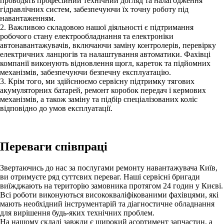
проводять професійний технічний догляд та налагодження
гідравлічних систем, забезпечуючи їх точну роботу під
навантаженням.
2. Важливою складовою нашої діяльності є підтримання
робочого стану електрообладнання та електроніки
автонавантажувачів, включаючи заміну контролерів, перевірку
електричних ланцюгів та налаштування автоматики. Фахівці
компанії виконують відновлення щогл, кареток та підйомних
механізмів, забезпечуючи безпечну експлуатацію.
3. Крім того, ми здійснюємо сервісну підтримку тягових
акумуляторних батарей, ремонт коробок передач і кермових
механізмів, а також заміну та підбір спеціалізованих коліс
відповідно до умов експлуатації.
Переваги співпраці
Звертаючись до нас за послугами ремонту навантажувача Київ,
ви отримуєте ряд суттєвих переваг. Наші сервісні бригади
виїжджають на територію замовника протягом 24 годин у Києві.
Всі роботи виконуються висококваліфікованими фахівцями, які
мають необхідний інструментарій та діагностичне обладнання
для вирішення будь-яких технічних проблем.
На нашому складі завжди є широкий асортимент запчастин, а