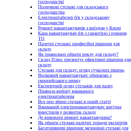
господарстві
Поличкові стелажі для складського
господарства
Електроштабелер б/в у складському
господарстві
Ремонт навантажувачів з виїздом у Києві
Кара навантажувач б/в з гарантією і повним
ТО
Палетні стелажі: професійні рішення для
складу
Як правильно обрати роклу для складу?
Склад Плюс презентує ефективні рішення для
складу
Стелажі для складу: огляд сучасних рішень
Вилковий навантажувач: обираємо з
європейського ринку
Експертний огляд стелажів для палет
Правила вибору вживаного
електроштабелера
Все про збірні стелажі в новій статті
Вживаний електронавантажувач: вигідна
інвестиція у розвиток складу
Де виконати ремонт навантажувача?
Як обрати стелажі палетні: поради експертів
Багаторівневі рішення: мезонінні стелажі для