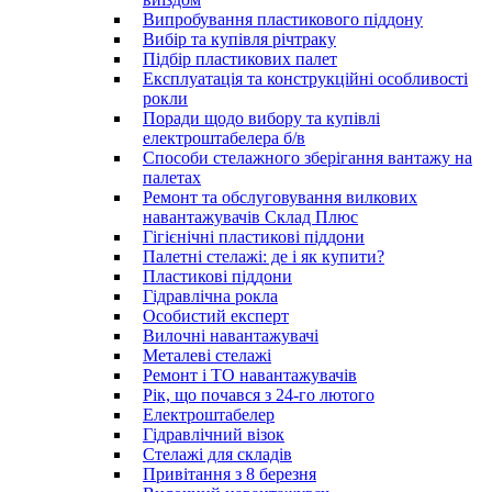
Випробування пластикового піддону
Вибір та купівля річтраку
Підбір пластикових палет
Експлуатація та конструкційні особливості
рокли
Поради щодо вибору та купівлі
електроштабелера б/в
Способи стелажного зберігання вантажу на
палетах
Ремонт та обслуговування вилкових
навантажувачів Склад Плюс
Гігієнічні пластикові піддони
Палетні стелажі: де і як купити?
Пластикові піддони
Гідравлічна рокла
Особистий експерт
Вилочні навантажувачі
Металеві стелажі
Ремонт і ТО навантажувачів
Рік, що почався з 24-го лютого
Електроштабелер
Гідравлічний візок
Стелажі для складів
Привітання з 8 березня