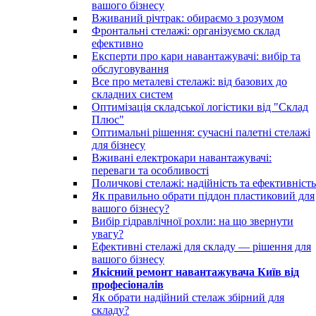
вашого бізнесу
Вживаний річтрак: обираємо з розумом
Фронтальні стелажі: організуємо склад
ефективно
Експерти про кари навантажувачі: вибір та
обслуговування
Все про металеві стелажі: від базових до
складних систем
Оптимізація складської логістики від "Склад
Плюс"
Оптимальні рішення: сучасні палетні стелажі
для бізнесу
Вживані електрокари навантажувачі:
переваги та особливості
Поличкові стелажі: надійність та ефективність
Як правильно обрати піддон пластиковий для
вашого бізнесу?
Вибір гідравлічної рохли: на що звернути
увагу?
Ефективні стелажі для складу — рішення для
вашого бізнесу
Якісний ремонт навантажувача Київ від
професіоналів
Як обрати надійний стелаж збірний для
складу?