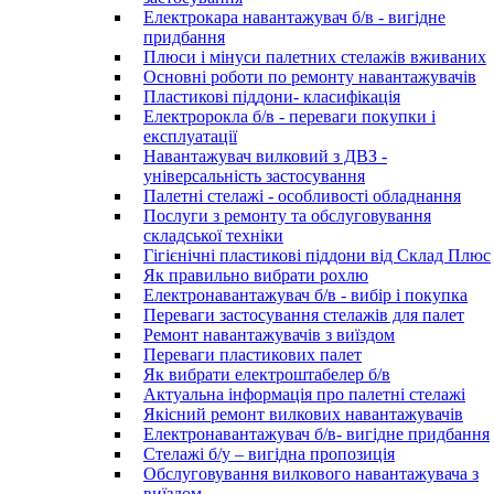
Електрокара навантажувач б/в - вигідне
придбання
Плюси і мінуси палетних стелажів вживаних
Основні роботи по ремонту навантажувачів
Пластикові піддони- класифікація
Електророкла б/в - переваги покупки і
експлуатації
Навантажувач вилковий з ДВЗ -
універсальність застосування
Палетні стелажі - особливості обладнання
Послуги з ремонту та обслуговування
складської техніки
Гігієнічні пластикові піддони від Склад Плюс
Як правильно вибрати рохлю
Електронавантажувач б/в - вибір і покупка
Переваги застосування стелажів для палет
Ремонт навантажувачів з виїздом
Переваги пластикових палет
Як вибрати електроштабелер б/в
Актуальна інформація про палетні стелажі
Якісний ремонт вилкових навантажувачів
Електронавантажувач б/в- вигідне придбання
Стелажі б/у – вигідна пропозиція
Обслуговування вилкового навантажувача з
виїздом