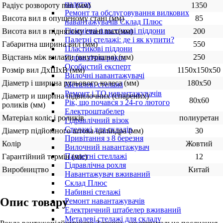
палетах
Радіус розвороту min (мм)
1350
Ремонт та обслуговування вилкових
Висота вил в опущеному стані (мм)
85
навантажувачів Склад Плюс
Гігієнічні пластикові піддони
Висота вил в піднятому стані max(мм)
200
Палетні стелажі: де і як купити?
Габаритна ширина вил (мм)
550
Пластикові піддони
Відстань між вилами (внутрішня) (мм)
250
Гідравлічна рокла
Особистий експерт
Розмір вил ДхШхВ (мм)
1150х150х50
Вилочні навантажувачі
Діаметр і ширина рульового колеса (мм)
180х50
Металеві стелажі
Ремонт і ТО навантажувачів
Діаметр и ширина підвилочних (спарених)
80х60
Рік, що почався з 24-го лютого
роликів (мм)
Електроштабелер
Матеріал коліс і роликів
полиуретан
Гідравлічний візок
Стелажі для складів
Діаметр підйомного штока циліндра (мм)
30
Привітання з 8 березня
Колір
Жовтий
Вилочний навантажувач
Паллетні стеллажі
Гарантійний термін (міс)
12
Гідравлічна рохля
Виробництво
Китай
Навантажувач вживаний
Склад Плюс
Набивні стелажі
Опис товару
Ремонт навантажувачів
Електричний штабелер вживаний
Металеві стелажі для складу