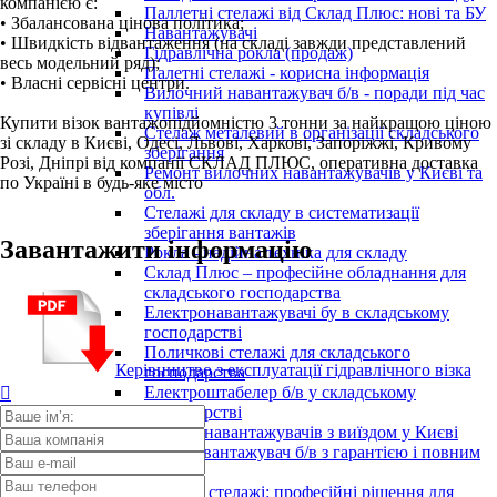
компанією є:
Паллетні стелажі від Склад Плюс: нові та БУ
• Збалансована цінова політика;
Навантажувачі
• Швидкість відвантаження (на складі завжди представлений
Гідравлічна рокла (продаж)
весь модельний ряд);
Палетні стелажі - корисна інформація
• Власні сервісні центри.
Вилочний навантажувач б/в - поради під час
купівлі
Купити візок вантажопідйомністю 3 тонни за найкращою ціною
Стелаж металевий в організації складського
зі складу в Києві, Одесі, Львові, Харкові, Запоріжжі, Кривому
зберігання
Розі, Дніпрі від компанії СКЛАД ПЛЮС, оперативна доставка
Ремонт вилочних навантажувачів у Києві та
по Україні в будь-яке місто
обл.
Стелажі для складу в систематизації
зберігання вантажів
Завантажити інформацію
Рокла - надійна техніка для складу
Склад Плюс – професійне обладнання для
складського господарства
Електронавантажувачі бу в складському
господарстві
Поличкові стелажі для складського
Керівництво з експлуатації гідравлічного візка
господарства
Електроштабелер б/в у складському

господарстві
Ремонт навантажувачів з виїздом у Києві
Кара навантажувач б/в з гарантією і повним
ТО
Палетні стелажі: професійні рішення для