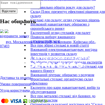
складу
Як правильно обрати роклу для складу?
Склад Плюс презентує ефективні рішення для
складу
Стелажі для складу: огляд сучасних рішень
Нас обирають
Вилковий навантажувач: обираємо з
європейського ринку
Експертний огляд стелажів для палет
відправити заявку
Правила вибору вживаного
електроштабелера
вул. Москаленка Сергія 16-В, м. Бровари, Київська обл.,
Все про збірні стелажі в новій статті
07403
Вживаний електронавантажувач: вигідна
інвестиція у розвиток складу
Де виконати ремонт навантажувача?
Як обрати стелажі палетні: поради експертів
Багаторівневі рішення: мезонінні стелажі для
вашого бізнесу
Вживаний річтрак: обираємо з розумом
Доставка та оплата
Фронтальні стелажі: організуємо склад
ефективно
Умови повернення
Експерти про кари навантажувачі: вибір та
Угода користувача
обслуговування
Все про металеві стелажі: від базових до
складних систем
Оптимізація складської логістики від "Склад