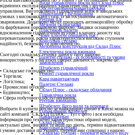
Рохла вантажопідйомністю 3 тонни - це оптимальне поєднання
Види гідравлічної рокли від Склад Плюс
відмінних експлуатаційних характеристик і зручності
Обслуговування навантажувача
управління. Виготовляють гідравлічний візок в заводських
Привітання з Великоднем
умовах з високоякісної сталі, із застосуванням автоматичного
Річтрак б.в
зварювання. Додатково метал проходить антикорозійну обробку
Мезонін складський
та фарбування порошковою фарбою. Завдяки оснащенню
Пластикові палети
вдосконаленим гідравлічним вузлом і клапану захисту від
Чому клієнти обирають нас?
перевантаження, рокла характеризується високим ступенем
Консольні стелажі
надійності, безпекою та довговічністю.
Мезонінна конструкція від Склад Плюс
Електрична рокла вживана
Сьогодні складську техніку даного типу широко
Палетні стелажі - їх особливості та умови
використовують у багатьох сферах діяльності, зокрема це:
замовлення
Штабелер гідравлічний
• Складське господарство;
Ремонт гідравлічної рокли
• Торгівля;
Кара навантажувач
• Логістика;
Палетні Стелажі
• Промислові об'єкти;
Склад Плюс - складське обладання
• Будівництво;
Гідравлічна рокла
• Сфера побутового обслуговування.
Річтрак вживаний
Штабелер: його види та переваги
Вибрати й купити рохлю за найкращою ціною в Києві можна на
Гідравлічний штабелер
сайті компанії "СКЛАД ПЛЮС". Тут є фото і вся необхідна
Навантажувач
інформація про технічні характеристики обраної моделі,
Склад Плюс
актуальні ціни, знижки та акції що діють, терміни відвантаження
Консольні стелажі
і умови доставки по Україні. Перевагами співпраці з нашою
Складські стелажі - переваги кожного виду