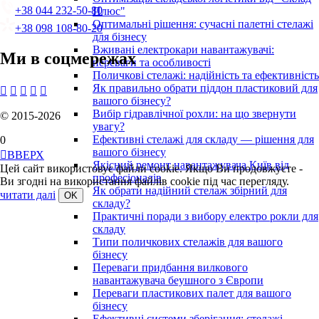
+38 044 232-50-80
Плюс"
Оптимальні рішення: сучасні палетні стелажі
+38 098 108-80-20
для бізнесу
Вживані електрокари навантажувачі:
Ми в соцмережах
переваги та особливості
Поличкові стелажі: надійність та ефективність
Як правильно обрати піддон пластиковий для





вашого бізнесу?
Вибір гідравлічної рохли: на що звернути
© 2015-2026
увагу?
Ефективні стелажі для складу — рішення для
0
вашого бізнесу

ВВЕРХ
Якісний ремонт навантажувача Київ від
Цей сайт використовує файли cookie. Якщо Ви продовжуєте -
професіоналів
Ви згодні на використання файлів cookie під час перегляду.
Як обрати надійний стелаж збірний для
читати далі
складу?
Практичні поради з вибору електро рокли для
складу
Типи поличкових стелажів для вашого
бізнесу
Переваги придбання вилкового
навантажувача беушного з Європи
Переваги пластикових палет для вашого
бізнесу
Ефективні системи зберігання: стелажі