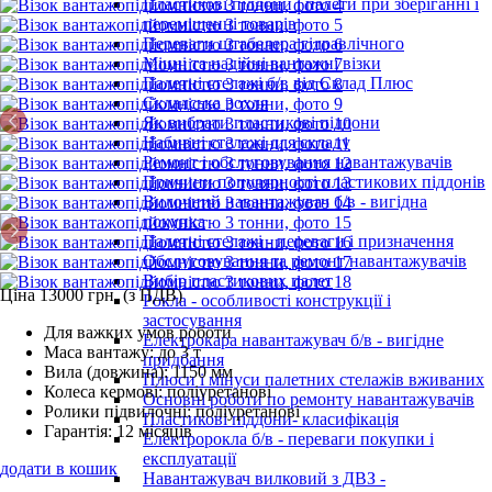
Пластикові піддони і палети при зберіганні і
переміщенні товарів
Переваги штабелера гідравлічного
Міцні та надійні вантажні візки
Палетні стелажі б/в від Склад Плюс
Складська рохля
Як вибрати пластикові піддони
Набивні стелажі для складу
Ремонт і обслуговування навантажувачів
Причини популярності пластикових піддонів
Вилочний навантажувач б/в - вигідна
покупка
Палетні стелажі - переваги і призначення
Обслуговування та ремонт навантажувачів
Вибір пластикових палет
Ціна 13000 грн. (з ПДВ)
Рокла - особливості конструкції і
застосування
Для важких умов роботи
Електрокара навантажувач б/в - вигідне
Маса вантажу: до 3 т
придбання
Вила (довжина): 1150 мм
Плюси і мінуси палетних стелажів вживаних
Колеса кермові: поліуретанові
Основні роботи по ремонту навантажувачів
Ролики підвилочні: поліуретанові
Пластикові піддони- класифікація
Гарантія: 12 місяців
Електророкла б/в - переваги покупки і
експлуатації
додати в кошик
Навантажувач вилковий з ДВЗ -