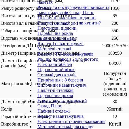
Висота з піднятою ручкою (мм)
1170
палетах
Ремонт та обслуговування вилкових
Радіус розвороту min (мм)
1350
навантажувачів Склад Плюс
Висота вил в опущеному стані (мм)
85
Гігієнічні пластикові піддони
Палетні стелажі: де і як купити?
Висота вил в піднятому стані max (мм)
200
Пластикові піддони
Габаритна ширина вил (мм)
550
Гідравлічна рокла
Відстань між вилами (внутрішня) (мм)
250
Особистий експерт
Вилочні навантажувачі
Розміри вил ДхШхВ (мм)
2000х150х50
Металеві стелажі
Діаметр і ширина рульового колеса (мм)
180х50
Ремонт і ТО навантажувачів
Рік, що почався з 24-го лютого
Діаметр і ширина підвилочних (спарених)
80х60
Електроштабелер
роликів (мм)
Гідравлічний візок
Поліуретан
Стелажі для складів
або гума
Привітання з 8 березня
Матеріал коліс і роликів
(підвилочні
Вилочний навантажувач
ролики під
Паллетні стеллажі
замовлення)
Гідравлічна рохля
Навантажувач вживаний
Діаметр підйомного штока циліндра (мм)
30
Склад Плюс
Колір
Жовтий
Набивні стелажі
Ремонт навантажувачів
Гарантійний термін (міс)
12
Електричний штабелер вживаний
Виробництво
Китай
Металеві стелажі для складу