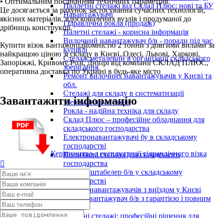
• Оптимальним поєднанням технічних параметрів.
Паллетні стелажі від Склад Плюс: нові та БУ
Це досягається за рахунок застосування сучасних технологій,
Навантажувачі
якісних матеріалів, вдосконалених вузлів і продуманої до
Гідравлічна рокла (продаж)
дрібниць конструкції.
Палетні стелажі - корисна інформація
Вилочний навантажувач б/в - поради під час
Купити візок вантажопідйомністю 2 тонни з довгими вилами за
купівлі
найкращою ціною зі складу в Києві, Одесі, Львові, Харкові,
Стелаж металевий в організації складського
Запоріжжі, Кривому Розі, Дніпрі від компанії СКЛАД ПЛЮС,
зберігання
оперативна доставка по Україні в будь-яке місто
Ремонт вилочних навантажувачів у Києві та
обл.
Стелажі для складу в систематизації
Завантажити інформацію
зберігання вантажів
Рокла - надійна техніка для складу
Склад Плюс – професійне обладнання для
складського господарства
Електронавантажувачі бу в складському
господарстві
Керівництво з експлуатації гідравлічного візка
Поличкові стелажі для складського
господарства

Електроштабелер б/в у складському
господарстві
Ремонт навантажувачів з виїздом у Києві
Кара навантажувач б/в з гарантією і повним
ТО
Палетні стелажі: професійні рішення для