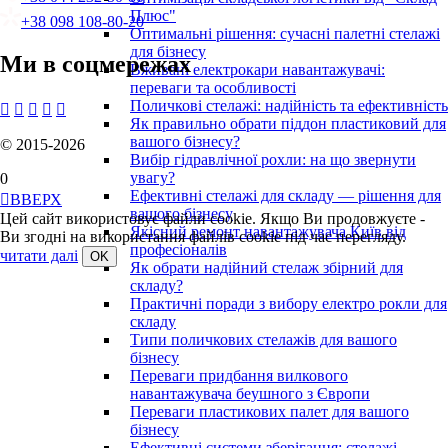
Плюс"
+38 098 108-80-20
Оптимальні рішення: сучасні палетні стелажі
для бізнесу
Ми в соцмережах
Вживані електрокари навантажувачі:
переваги та особливості
Поличкові стелажі: надійність та ефективність





Як правильно обрати піддон пластиковий для
вашого бізнесу?
© 2015-2026
Вибір гідравлічної рохли: на що звернути
увагу?
0
Ефективні стелажі для складу — рішення для

ВВЕРХ
вашого бізнесу
Цей сайт використовує файли cookie. Якщо Ви продовжуєте -
Якісний ремонт навантажувача Київ від
Ви згодні на використання файлів cookie під час перегляду.
професіоналів
читати далі
Як обрати надійний стелаж збірний для
складу?
Практичні поради з вибору електро рокли для
складу
Типи поличкових стелажів для вашого
бізнесу
Переваги придбання вилкового
навантажувача беушного з Європи
Переваги пластикових палет для вашого
бізнесу
Ефективні системи зберігання: стелажі