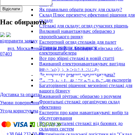
складу
Як правильно обрати роклу для складу?
Склад Плюс презентує ефективні рішення для
складу
Нас обирають
Стелажі для складу: огляд сучасних рішень
Вилковий навантажувач: обираємо з
європейського ринку
відправити заявку
Експертний огляд стелажів для палет
Правила вибору вживаного
вул. Москаленка Сергія 16-В, м. Бровари, Київська обл.,
електроштабелера
07403
Все про збірні стелажі в новій статті
Вживаний електронавантажувач: вигідна
інвестиція у розвиток складу
Де виконати ремонт навантажувача?
Як обрати стелажі палетні: поради експертів
Багаторівневі рішення: мезонінні стелажі для
вашого бізнесу
Доставка та оплата
Вживаний річтрак: обираємо з розумом
Фронтальні стелажі: організуємо склад
Умови повернення
ефективно
Угода користувача
Експерти про кари навантажувачі: вибір та
обслуговування
Все про металеві стелажі: від базових до
складних систем
+38 044 232-50-80
Оптимізація складської логістики від "Склад