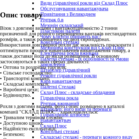
Види гідравлічної рокли від Склад Плюс
Обслуговування навантажувача
Опис товару
Привітання з Великоднем
Річтрак б.в
Мезонін складський
Візок з довгими вилами і вантажопідйомністю 2 тонни
Пластикові палети
призначений для ручного переміщення вантажів нестандартних
Чому клієнти обирають нас?
розмірів, а також розміщених на двох європіддонах.
Консольні стелажі
Використання довгомірної рохли дає можливість прискорити і
Мезонінна конструкція від Склад Плюс
оптимізувати процеси навантаження вивантаження товару, а
Електрична рокла вживана
також доставки його до місця розміщення. В основному
Палетні стелажі - їх особливості та умови
застосовуються в таких сферах діяльності:
замовлення
• Оптова та роздрібна торгівля;
Штабелер гідравлічний
• Сільське господарство;
Ремонт гідравлічної рокли
• Транспортні компанії;
Кара навантажувач
• Складські комплекси;
Палетні Стелажі
• Виробничі цехи;
Склад Плюс - складське обладання
• Будівництво.
Гідравлічна рокла
Річтрак вживаний
Рохля з довгими вилами, фото і опис розміщено в каталозі
Штабелер: його види та переваги
компанії "СКЛАД ПЛЮС", характеризується:
Гідравлічний штабелер
• Тривалим терміном служби;
Навантажувач
• Доступною ціною;
Склад Плюс
• Надійністю експлуатації;
Консольні стелажі
• Безпекою;
Складські стелажі - переваги кожного виду