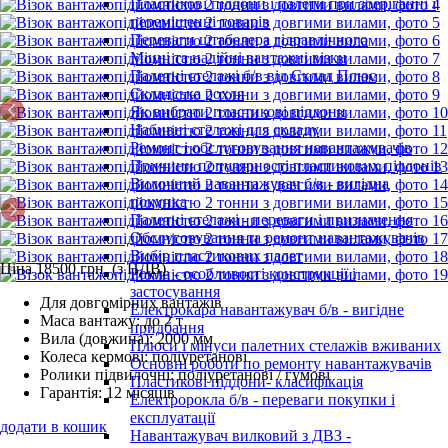
Пластикові піддони і палети при зберіганні і
переміщенні товарів
Переваги штабелера гідравлічного
Міцні та надійні вантажні візки
Палетні стелажі б/в від Склад Плюс
Складська рохля
Як вибрати пластикові піддони
Набивні стелажі для складу
Ремонт і обслуговування навантажувачів
Причини популярності пластикових піддонів
Вилочний навантажувач б/в - вигідна
покупка
Палетні стелажі - переваги і призначення
Обслуговування та ремонт навантажувачів
Вибір пластикових палет
Ціна 18500 грн. (з ПДВ)
Рокла - особливості конструкції і
застосування
Для довгомірних вантажів
Електрокара навантажувач б/в - вигідне
Маса вантажу: до 2 т
придбання
Вила (довжина): 2000 мм
Плюси і мінуси палетних стелажів вживаних
Колеса кермові: поліуретанові
Основні роботи по ремонту навантажувачів
Ролики підвилочні: поліуретанові / гумові
Пластикові піддони- класифікація
Гарантія: 12 місяців
Електророкла б/в - переваги покупки і
експлуатації
додати в кошик
Навантажувач вилковий з ДВЗ -