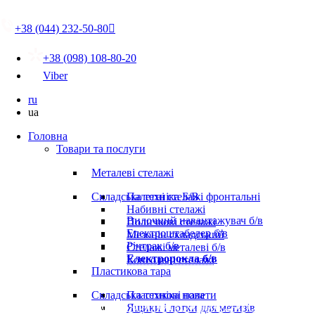
+38 (044) 232-50-80

+38 (098) 108-80-20
Viber
ru
ua
Головна
Товари та послуги
Металеві стелажі
Складська техніка Б/В
Палетні стелажі фронтальні
Набивні стелажі
Вилочний навантажувач б/в
Поличкові стелажі
Електроштабелер б/в
Мезонін складський
Річтрак б/в
Стелажі металеві б/в
Електророкла б/в
Консольні стелажі
Пластикова тара
Складська техніка нова
Пластикові палети
Ящики і лотки для метизів