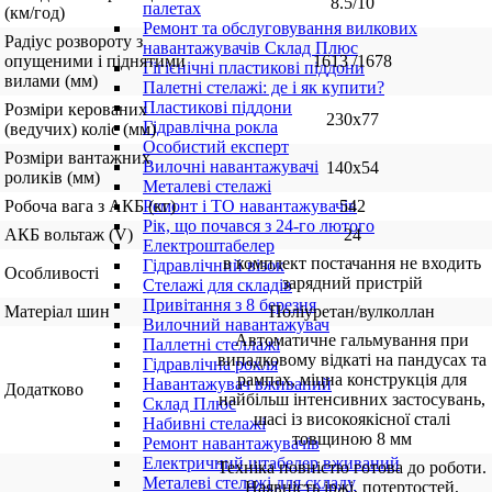
8.5/10
палетах
(км/год)
Ремонт та обслуговування вилкових
Радіус розвороту з
навантажувачів Склад Плюс
опущеними і піднятими
1613 /1678
Гігієнічні пластикові піддони
вилами (мм)
Палетні стелажі: де і як купити?
Пластикові піддони
Розміри керованих
230х77
Гідравлічна рокла
(ведучих) коліс (мм)
Особистий експерт
Розміри вантажних
Вилочні навантажувачі
140x54
роликів (мм)
Металеві стелажі
Робоча вага з АКБ (кг)
542
Ремонт і ТО навантажувачів
Рік, що почався з 24-го лютого
АКБ вольтаж (V)
24
Електроштабелер
в комплект постачання не входить
Гідравлічний візок
Особливості
зарядний пристрій
Стелажі для складів
Привітання з 8 березня
Матеріал шин
Поліуретан/вулколлан
Вилочний навантажувач
Автоматичне гальмування при
Паллетні стеллажі
випадковому відкаті на пандусах та
Гідравлічна рохля
рампах, міцна конструкція для
Навантажувач вживаний
Додатково
найбільш інтенсивних застосувань,
Склад Плюс
шасі із високоякісної сталі
Набивні стелажі
товщиною 8 мм
Ремонт навантажувачів
Електричний штабелер вживаний
Техніка повністю готова до роботи.
Металеві стелажі для складу
Наявність іржі, потертостей,