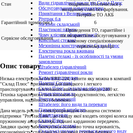
Види гідравлічної рокли від Склад Плюс
Стан
подряпин. Постачається у
Обслуговування навантажувача
вихідному стані без фарбування.
Привітання з Великоднем
Потрібне ТО АКБ
Річтрак б.в
Гарантійний термін (міс)
6
Мезонін складський
Пластикові палети
Проведення ТО, гарантійне і
Чому клієнти обирають нас?
післягарантійне обслуговування у
Сервісне обслуговування
Консольні стелажі
власному спеціалізованому
Мезонінна конструкція від Склад Плюс
сервісному центрі
Електрична рокла вживана
Палетні стелажі - їх особливості та умови
замовлення
Опис товару
Штабелер гідравлічний
Ремонт гідравлічної рокли
Кара навантажувач
Низька електророкла б/в ERE-224, купити яку можна в компанії
Палетні Стелажі
"Склад Плюс" призначена для швидкого і легкого
Склад Плюс - складське обладання
транспортування палетованих вантажів масою до 2400 кг.
Гідравлічна рокла
Техніка характеризується високою продуктивністю, легкістю
Річтрак вживаний
управління, надійністю і безпекою.
Штабелер: його види та переваги
Гідравлічний штабелер
Дана модель рокли з електроприводом оснащена системою
Навантажувач
підтримки "ProTracLink", до складу якої входять опорні колеса на
Склад Плюс
пружинному амортизаторі, з'єднані карданною передачею.
Консольні стелажі
Завдяки цьому забезпечується особливо точна керованість,
Складські стелажі - переваги кожного виду
ергономічність, стабільність і високий ступінь безпеки.