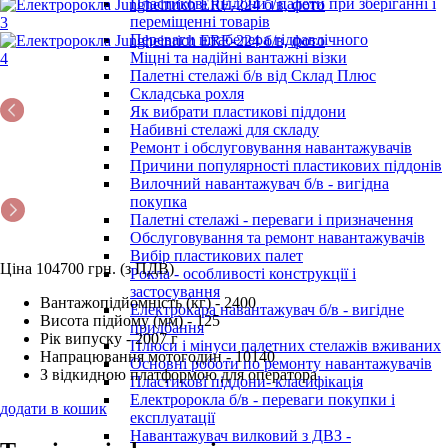
Пластикові піддони і палети при зберіганні і
переміщенні товарів
Переваги штабелера гідравлічного
Міцні та надійні вантажні візки
Палетні стелажі б/в від Склад Плюс
Складська рохля
Як вибрати пластикові піддони
Набивні стелажі для складу
Ремонт і обслуговування навантажувачів
Причини популярності пластикових піддонів
Вилочний навантажувач б/в - вигідна
покупка
Палетні стелажі - переваги і призначення
Обслуговування та ремонт навантажувачів
Вибір пластикових палет
Ціна 104700 грн. (з ПДВ)
Рокла - особливості конструкції і
застосування
Вантажопідйомність (кг) - 2400
Електрокара навантажувач б/в - вигідне
Висота підйому (мм) - 125
придбання
Рік випуску - 2007 г
Плюси і мінуси палетних стелажів вживаних
Напрацювання мотогодин - 10140
Основні роботи по ремонту навантажувачів
З відкидною платформою для оператора
Пластикові піддони- класифікація
Електророкла б/в - переваги покупки і
додати в кошик
експлуатації
Навантажувач вилковий з ДВЗ -