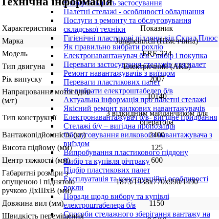
Технічна інформація
універсальність застосування
Палетні стелажі - особливості обладнання
Послуги з ремонту та обслуговування
Характеристика
Показник
складської техніки
Гігієнічні пластикові піддони від Склад Плюс
Марка
Jungheinrich (Німеччина)
Як правильно вибрати рохлю
Модель
ERE-224
Електронавантажувач б/в - вибір і покупка
Переваги застосування стелажів для палет
Тип двигуна
Електричний (АКБ)
Ремонт навантажувачів з виїздом
Рік випуску
2007
Переваги пластикових палет
Як вибрати електроштабелер б/в
Напрацювання мотогодин
10140
Актуальна інформація про палетні стелажі
(м/г)
Якісний ремонт вилкових навантажувачів
З відкидним майданчиком для
Електронавантажувач б/в- вигідне придбання
Тип конструкції
оператора
Стелажі б/у – вигідна пропозиція
Вантажопідйомність (кг)
2400
Обслуговування вилкового навантажувача з
виїздом
Висота підйому (мм)
125
Випробування пластикового піддону
Центр тяжкості (мм)
600
Вибір та купівля річтраку
Підбір пластикових палет
Габаритні розміри з
Експлуатація та конструкційні особливості
опущеною і піднятою
1873/1938х770х990/1490
рокли
ручкою ДхШхВ (мм)
Поради щодо вибору та купівлі
Довжина вил (мм)
1150
електроштабелера б/в
Способи стелажного зберігання вантажу на
Швидкість переміщення