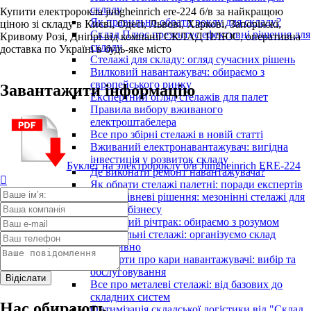
складу
Купити електророкла jungheinrich ere-224 б/в за найкращою
Як правильно обрати роклу для складу?
ціною зі складу в Києві, Одесі, Львові, Харкові, Запоріжжі,
Склад Плюс презентує ефективні рішення для
Кривому Розі, Дніпрі від компанії СКЛАД ПЛЮС, оперативна
складу
доставка по Україні в будь-яке місто
Стелажі для складу: огляд сучасних рішень
Вилковий навантажувач: обираємо з
європейського ринку
Завантажити інформацію
Експертний огляд стелажів для палет
Правила вибору вживаного
електроштабелера
Все про збірні стелажі в новій статті
Вживаний електронавантажувач: вигідна
інвестиція у розвиток складу
Буклет на электророклу б/в Jungheinrich ERE-224
Де виконати ремонт навантажувача?

Як обрати стелажі палетні: поради експертів
Багаторівневі рішення: мезонінні стелажі для
вашого бізнесу
Вживаний річтрак: обираємо з розумом
Фронтальні стелажі: організуємо склад
ефективно
Експерти про кари навантажувачі: вибір та
обслуговування
Все про металеві стелажі: від базових до
складних систем
Нас обирають
Оптимізація складської логістики від "Склад