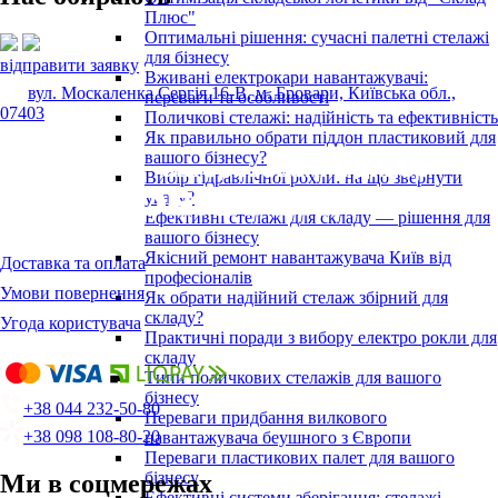
Плюс"
Оптимальні рішення: сучасні палетні стелажі
для бізнесу
відправити заявку
Вживані електрокари навантажувачі:
вул. Москаленка Сергія 16-В, м. Бровари, Київська обл.,
переваги та особливості
07403
Поличкові стелажі: надійність та ефективність
Як правильно обрати піддон пластиковий для
вашого бізнесу?
Вибір гідравлічної рохли: на що звернути
увагу?
Ефективні стелажі для складу — рішення для
вашого бізнесу
Якісний ремонт навантажувача Київ від
Доставка та оплата
професіоналів
Умови повернення
Як обрати надійний стелаж збірний для
складу?
Угода користувача
Практичні поради з вибору електро рокли для
складу
Типи поличкових стелажів для вашого
бізнесу
+38 044 232-50-80
Переваги придбання вилкового
+38 098 108-80-20
навантажувача беушного з Європи
Переваги пластикових палет для вашого
бізнесу
Ми в соцмережах
Ефективні системи зберігання: стелажі