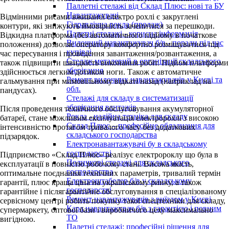
Паллетні стелажі від Склад Плюс: нові та БУ
Навантажувачі
Відмінними рисами вживаної електро рохлі є закруглені
Гідравлічна рокла (продаж)
контури, які знижують ймовірність зачепитися за перешкоди.
Палетні стелажі - корисна інформація
Відкидна платформа (без автоматичного підйому в початкове
Вилочний навантажувач б/в - поради під час
положення) дозволяє оператору комфортно розміщуватися під
купівлі
час пересування і проведення завантаження/розвантаження, а
Стелаж металевий в організації складського
також підвищити швидкість виконання робіт. Підйом платформи
зберігання
здійснюється легким дотиком ноги. Також є автоматичне
Ремонт вилочних навантажувачів у Києві та
гальмування при мимовільному відкаті назад (наприклад на
обл.
пандусах).
Стелажі для складу в систематизації
зберігання вантажів
Після проведення технічного обслуговування акумуляторної
Рокла - надійна техніка для складу
батареї, стане можливим експлуатація електророхлі з високою
Склад Плюс – професійне обладнання для
інтенсивністю протягом тривалого часу без додаткових
складського господарства
підзарядок.
Електронавантажувачі бу в складському
господарстві
Підприємство «Склад Плюс» реалізує електророклу що була в
Поличкові стелажі для складського
експлуатації в повністю робочому стані. Висока якість,
господарства
оптимальне поєднання технічних параметрів, тривалий термін
Електроштабелер б/в у складському
гарантії, плюс краща ціна на українському ринку, а також
господарстві
гарантійне і післягарантійне обслуговування в спеціалізованому
Ремонт навантажувачів з виїздом у Києві
сервісному центрі робить покупку такої спецтехніки для складу,
Кара навантажувач б/в з гарантією і повним
супермаркету, оптової бази і виробничого цеху максимально
ТО
вигідною.
Палетні стелажі: професійні рішення для