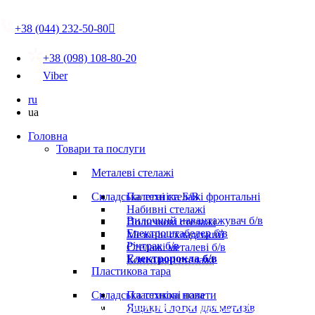
+38 (044) 232-50-80

+38 (098) 108-80-20
Viber
ru
ua
Головна
Товари та послуги
Металеві стелажі
Складська техніка Б/В
Палетні стелажі фронтальні
Набивні стелажі
Вилочний навантажувач б/в
Поличкові стелажі
Електроштабелер б/в
Мезонін складський
Річтрак б/в
Стелажі металеві б/в
Електророкла б/в
Консольні стелажі
Пластикова тара
Складська техніка нова
Пластикові палети
Ящики і лотки для метизів