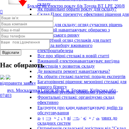
складу
Буклет на електро роклу б/в Toyota BT LPE 200/8
Як правильно обрати роклу для складу?

Склад Плюс презентує ефективні рішення для
складу
Стелажі для складу: огляд сучасних рішень
Вилковий навантажувач: обираємо з
європейського ринку
Експертний огляд стелажів для палет
Правила вибору вживаного
електроштабелера
Все про збірні стелажі в новій статті
Вживаний електронавантажувач: вигідна
Нас обирають
інвестиція у розвиток складу
Де виконати ремонт навантажувача?
Як обрати стелажі палетні: поради експертів
Багаторівневі рішення: мезонінні стелажі для
відправити заявку
вашого бізнесу
вул. Москаленка Сергія 16-В, м. Бровари, Київська обл.,
Вживаний річтрак: обираємо з розумом
07403
Фронтальні стелажі: організуємо склад
ефективно
Експерти про кари навантажувачі: вибір та
обслуговування
Все про металеві стелажі: від базових до
складних систем
Оптимізація складської логістики від "Склад