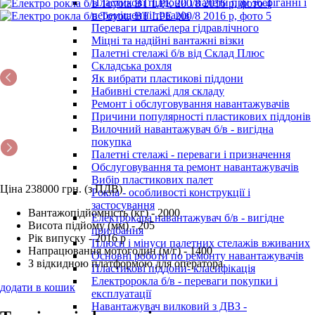
Пластикові піддони і палети при зберіганні і
переміщенні товарів
Переваги штабелера гідравлічного
Міцні та надійні вантажні візки
Палетні стелажі б/в від Склад Плюс
Складська рохля
Як вибрати пластикові піддони
Набивні стелажі для складу
Ремонт і обслуговування навантажувачів
Причини популярності пластикових піддонів
Вилочний навантажувач б/в - вигідна
покупка
Палетні стелажі - переваги і призначення
Обслуговування та ремонт навантажувачів
Вибір пластикових палет
Ціна 238000 грн. (з ПДВ)
Рокла - особливості конструкції і
застосування
Вантажопідйомність (кг) - 2000
Електрокара навантажувач б/в - вигідне
Висота підйому (мм) - 205
придбання
Рік випуску - 2016 р
Плюси і мінуси палетних стелажів вживаних
Напрацювання мотогодин (м/г) - 1400
Основні роботи по ремонту навантажувачів
З відкидною платформою для оператора
Пластикові піддони- класифікація
Електророкла б/в - переваги покупки і
додати в кошик
експлуатації
Навантажувач вилковий з ДВЗ -