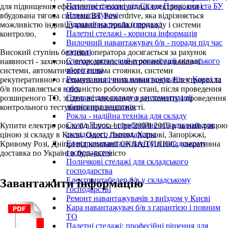
Паллетні стелажі від Склад Плюс: нові та БУ
для підвищення ефективності експлуатації електророкли є
Навантажувачі
вбудована тягова система BT Powerdrive, яка відрізняється
Гідравлічна рокла (продаж)
можливістю індивідуальної настройки приводу і системи
Палетні стелажі - корисна інформація
контролю.
Вилочний навантажувач б/в - поради під час
купівлі
Високий ступінь безпеки оператора досягається за рахунок
Стелаж металевий в організації складського
наявності - захисних огороджень, електронної гальмівної
зберігання
системи, автоматичного гальма стоянки, системи
Ремонт вилочних навантажувачів у Києві та
рекуперативного гальмування і виявлення водія. Електророхла
обл.
б/в поставляється в повністю робочому стані, після проведення
Стелажі для складу в систематизації
розширеного ТО, згідно встановленого регламенту і проведення
зберігання вантажів
контрольного тестування працездатності.
Рокла - надійна техніка для складу
Склад Плюс – професійне обладнання для
Купити електро рокла б/в toyota bt lpe 200/8 2016 р за найкращою
складського господарства
ціною зі складу в Києві, Одесі, Львові, Харкові, Запоріжжі,
Електронавантажувачі бу в складському
Кривому Розі, Дніпрі від компанії СКЛАД ПЛЮС, оперативна
господарстві
доставка по Україні в будь-яке місто
Поличкові стелажі для складського
господарства
Електроштабелер б/в у складському
Завантажити інформацію
господарстві
Ремонт навантажувачів з виїздом у Києві
Кара навантажувач б/в з гарантією і повним
ТО
Палетні стелажі: професійні рішення для