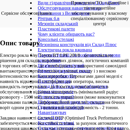
Проведення ТО, гарантійне і
Види гідравлічної рокли від Склад Плюс
післягарантійне
Обслуговування навантажувача
Сервісне обслуговування
обслуговування у власному
Привітання з Великоднем
спеціалізованому сервісному
Річтрак б.в
центрі
Мезонін складський
Пластикові палети
Чому клієнти обирають нас?
Консольні стелажі
Опис товару
Мезонінна конструкція від Склад Плюс
Електрична рокла вживана
Палетні стелажі - їх особливості та умови
Електро рокла б/ву Toyota BT LPE 200/8 - це оптимальне
замовлення
рішення для складів, виробничих ділянок, логістичних компаній
Штабелер гідравлічний
і торгових об'єктів, де є необхідність у використанні самохідної
Ремонт гідравлічної рокли
вантажотранспортної техніки в умовах складу і з високою
Кара навантажувач
інтенсивністю вантажопереробки. Перевагами даної моделі є
Палетні Стелажі
наявність відкидний платформи для оператора, висока
Склад Плюс - складське обладання
швидкість пересування - до 8 км/год, невибагливість в
Гідравлічна рокла
обслуговуванні, відмінна маневреність (мінімальний радіус
Річтрак вживаний
розвороту - 1569 мм), легкість управління (може виконуватися
Штабелер: його види та переваги
кінчиками пальців, інформаційний дисплей, складання бічних
Гідравлічний штабелер
воріт одним рухом), і велика вантажопідйомність - 2 тонни.
Навантажувач
Склад Плюс
Завдяки наявності системи OTP (Optimised Truck Performance)
Консольні стелажі
забезпечується висока стійкість візка, за рахунок автоматичного
Складські стелажі - переваги кожного виду
зниження швидкості під час проходження поворотів. Крім цього,