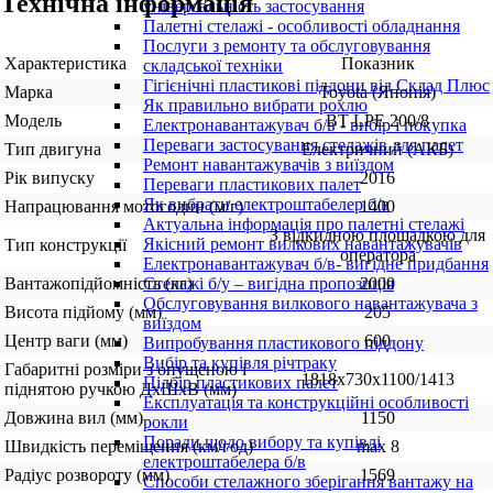
Технічна інформація
універсальність застосування
Палетні стелажі - особливості обладнання
Послуги з ремонту та обслуговування
Характеристика
Показник
складської техніки
Гігієнічні пластикові піддони від Склад Плюс
Марка
Toyota (Японія)
Як правильно вибрати рохлю
Модель
BT LPE 200/8
Електронавантажувач б/в - вибір і покупка
Переваги застосування стелажів для палет
Тип двигуна
Електричний (АКБ)
Ремонт навантажувачів з виїздом
Рік випуску
2016
Переваги пластикових палет
Як вибрати електроштабелер б/в
Напрацювання мотогодин (м/г)
1400
Актуальна інформація про палетні стелажі
З відкидною площадкою для
Якісний ремонт вилкових навантажувачів
Тип конструкції
оператора
Електронавантажувач б/в- вигідне придбання
Вантажопідйомність (кг)
2000
Стелажі б/у – вигідна пропозиція
Обслуговування вилкового навантажувача з
Висота підйому (мм)
205
виїздом
Центр ваги (мм)
600
Випробування пластикового піддону
Вибір та купівля річтраку
Габаритні розміри з опущеною і
1818х730х1100/1413
Підбір пластикових палет
піднятою ручкою ДхШхВ (мм)
Експлуатація та конструкційні особливості
Довжина вил (мм)
1150
рокли
Поради щодо вибору та купівлі
Швидкість переміщення (км/год)
max 8
електроштабелера б/в
Радіус розвороту (мм)
1569
Способи стелажного зберігання вантажу на