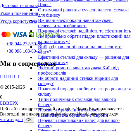
Плюс"
Доставка та оплата
Оптимальні рішення: сучасні палетні стелажі
Умови повернення
для бізнесу
Вживані електрокари навантажувачі:
Угода користувача
переваги та особливості
Поличкові стелажі: надійність та ефективність
Як правильно обрати піддон пластиковий для
вашого бізнесу?
+38 044 232-50-80
Вибір гідравлічної рохли: на що звернути
+38 098 108-80-20
увагу?
Ефективні стелажі для складу — рішення для
Ми в соцмережах
вашого бізнесу
Якісний ремонт навантажувача Київ від
професіоналів





Як обрати надійний стелаж збірний для
складу?
© 2015-2026
Практичні поради з вибору електро рокли для
складу
0
Типи поличкових стелажів для вашого

ВВЕРХ
бізнесу
Цей сайт використовує файли cookie. Якщо Ви продовжуєте -
Переваги придбання вилкового
Ви згодні на використання файлів cookie під час перегляду.
навантажувача беушного з Європи
читати далі
Переваги пластикових палет для вашого
бізнесу
Ефективні системи зберігання: стелажі